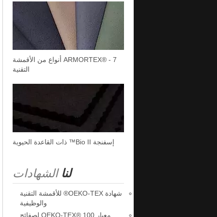
ARMORTEX® - 7 أنواع من الأقمشة
التقنية
إسفنجة Bio II™ ذات القاعدة الحيوية
لنا
الشهادات
شهادة OEKO-TEX® للأقمشة التقنية
والوظيفية
معيار OEKO-TEX® 100 لصفائح