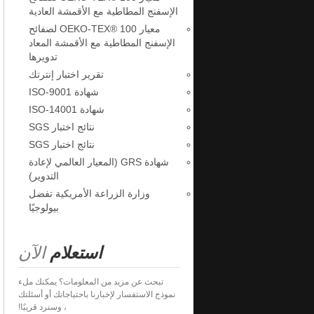
الإسفنج المطاطية مع الأقمشة العادية
معيار OEKO-TEX® 100 لصفائح
الإسفنج المطاطية مع الأقمشة المعاد
تدويرها
تقرير اختبار إنترتك
شهادة ISO-9001
شهادة ISO-14001
نتائج اختبار SGS
نتائج اختبار SGS
شهادة GRS (المعيار العالمي لإعادة
التدوير)
وزارة الزراعة الأمريكية تفضل
بيولوجيًا
استعلام
الآن
تبحث عن مزيد من المعلومات؟ يمكنك ملء
نموذج الاستفسار لإخبارنا باحتياجاتك أو أسئلتك
، وسنرد قريبًا!