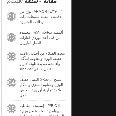
مقالة - سلعة
أقسام
ARMORTEX® - 7 أنواع من
الأقمشة التقنية لمنتجاتك ذات
الوظائف المتميزة
أقمشة Armortex® – معتمدة
من قبل أحد موردي قفازات
العمل البارزين
يبحث العملاء عن أحذية رياضية
خفيفة الوزن ومقاومة للتآكل
وأقمشة صديقة للبيئة لإبراز
أفضل ما في Kevlar®
نسيج Kevlar® التقني خفيف
الوزن ومقاوم للتمزق والتآكل
لعلامة تجارية أوروبية لملابس
العمل
BIO II™ - إسفنجة مطاطية
بيولوجية معتمدة من وزارة