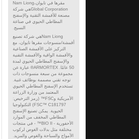
مقرها في تايوان،Nam Liong
Global Corporationهي شركة
مصنعة للأقمشة التقنية والإسفنج
المطاطي الحيوي في صناعة
النسيج.
Nam Liongهي شركة تصنيع
أقمشة/منسوجات مقرها تايوان، مع
التركيز على الأقمشة الصناعية
والأقمشة الواقية والأقمشة التقنية
والإسفنج المطاطي الحيوي لمدة
50 عامًا. ARMORTEX® عبارة عن
مجموعة من سبعة منسوجات ذات
توجه تقني مصممة بوظائف غنية.
تستخدم الإسفنج المطاطي الحيوي
المعتمد من وزارة الزراعة
الأمريكية وFSC™ (رمز الترخيص:
FSC™ C181797) التكنولوجيا
الحيوية. يمكن تصنيع الإسفنج
المطاطي المخفف من الموارد
الأحفورية - BIO II™ - في منتجات
مختلفة مثل بدلات الغوص لركوب
الأمواج والسباحة والغوص والمزيد.