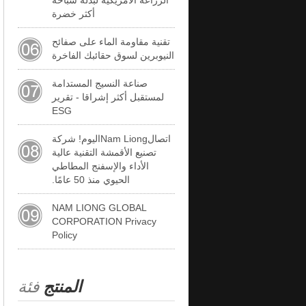
الزراعة الأمريكية لبدلة سباحة
أكثر خضرة
تقنية مقاومة الماء على صفائح
النيوبرين لسوق حقائبك الفاخرة
صناعة النسيج المستدامة
لمستقبل أكثر إشراقا - تقرير
ESG
اتصالNam Liongاليوم! شركة
تصنيع الأقمشة التقنية عالية
الأداء والإسفنج المطاطي
الحيوي منذ 50 عامًا.
NAM LIONG GLOBAL
CORPORATION Privacy
Policy
المنتج
فئة