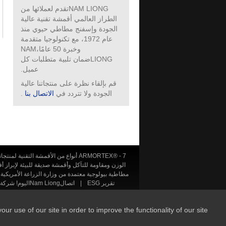
NAM LIONGتقدم لعملائها من
الطراز العالمي أقمشة تقنية عالية
الجودة وإسفنج مطاطي حيوي منذ
عام 1972، مع تكنولوجيا متقدمة
وخبرة 50 عامًا،NAM
LIONGضمان تلبية متطلبات كل
عميل.
قم بإلقاء نظرة على منتجاتنا عالية
الجودة ولا تتردد في
الاتصال بنا
.
ARMORTEX® - 7 أنواع من الأقمشة التقنية لمنتجاتك ذات الوظائف المتميزة
الوزن ومقاومة للتآكل وأقمشة صديقة للبيئة لإبراز أفضل م
مطاطية بيولوجية معتمدة من وزارة الزراعة الأمريكية
تقرير ESG
|
اتصالNam Liongاليوم! شركة تصنيع الأقمشة التقنية عالية الأداء والإسفنج المطاطي الحيوي منذ 50 عامًا.
Online Corporation
 use of our site in order to improve the functionality of our site.