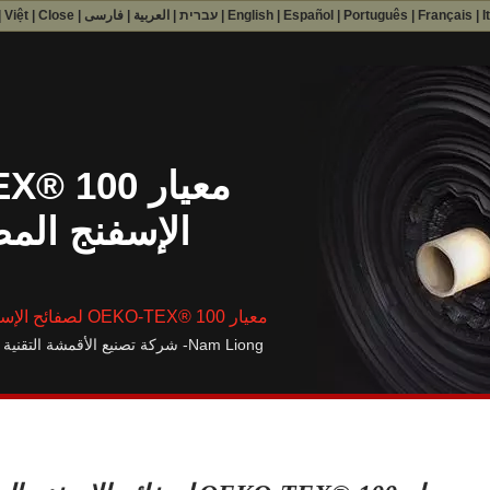
I
|
Français
|
Português
|
Español
|
English
|
עברית
|
العربية
|
فارسی
|
Close
|
Việt
|
الإسفنج الم
معيار OEKO-TEX® 100 لصفائح الإسفنج المطاطية مع الأقمشة المعاد تدويرها