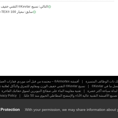
التالي:
نسيج Kevlar® التقني خفيف الوزن ومقاوم للتمزق ومضاد للتآكل لأقمشةك التقنية
سابق:
معيار OEKO-TEX® 100 لصفائح الإسفنج المطاطية مع الأقمشة العادية
|
أقمشة Armortex® – معتمدة من قبل أحد موردي قفازات العمل البارزين
ا في Kevlar®
|
نسيج Kevlar® التقني خفيف الوزن ومقاوم للتمزق والتآكل لعلامة تجارية أوروبية لملابس العمل
 لبدلة سباحة أكثر خضرة
|
تقنية مقاومة الماء على صفائح النيوبرين لسوق حقائبك الفاخرة
|
acy Policy
|
Ready-Market Online Corporation All Rights Reserved. Powered By
Ready-Market 
 Protection
With your permission, we may share information about your