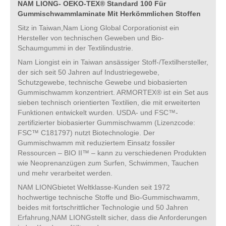
NAM LIONG- OEKO-TEX® Standard 100 Für
Gummischwammlaminate Mit Herkömmlichen Stoffen
Sitz in Taiwan,Nam Liong Global Corporationist ein
Hersteller von technischen Geweben und Bio-
Schaumgummi in der Textilindustrie.
Nam Liongist ein in Taiwan ansässiger Stoff-/Textilhersteller,
der sich seit 50 Jahren auf Industriegewebe,
Schutzgewebe, technische Gewebe und biobasierten
Gummischwamm konzentriert. ARMORTEX® ist ein Set aus
sieben technisch orientierten Textilien, die mit erweiterten
Funktionen entwickelt wurden. USDA- und FSC™-
zertifizierter biobasierter Gummischwamm (Lizenzcode:
FSC™ C181797) nutzt Biotechnologie. Der
Gummischwamm mit reduziertem Einsatz fossiler
Ressourcen – BIO II™ – kann zu verschiedenen Produkten
wie Neoprenanzügen zum Surfen, Schwimmen, Tauchen
und mehr verarbeitet werden.
NAM LIONGbietet Weltklasse-Kunden seit 1972
hochwertige technische Stoffe und Bio-Gummischwamm,
beides mit fortschrittlicher Technologie und 50 Jahren
Erfahrung,NAM LIONGstellt sicher, dass die Anforderungen