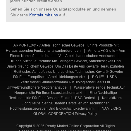
jedes Kunden erfüllt werden.
Sehen Sie sich unsere Qualitätsprodukte an und nehmen
Sie gerne
Kontakt mit uns
auf .
ARMORTEX® - 7 Arten Technischer Gewebe Für Ihre Produkte Mit
Herausragenden Funktionalitätsanforderungen
|
Armortex®-Stoffe – Von
Einem Namhaften Lieferanten Von Arbeitshandschuhen Anerkannt
|
Kunde Sucht Laufschuhe Mit Geringem Gewicht, Abriebfestigkeit Und
Umweltfreundlichem Gewebe, Um Das Beste Aus Kevlar® Herauszuholen
|
Reißfestes, Abriebfestes Und Leichtes Technisches Kevlar®-Gewebe
Für Eine Europäische Arbeitskleidungsmarke
|
BIO II™ - USDA-
Zertifizierter Gummischwamm Auf Biologischer Basis Für
Umweltfreundlichere Neoprenanzüge
|
Wasserabweisende Technik Auf
Neoprenfolie Für Ihren Luxustaschenmarkt
|
Eine Nachhaltige
Textilindustrie Für Eine Bessere Zukunft - ESG-Bericht
|
KontaktNam
LiongHeute! Seit 50 Jahren Hersteller Von Technischen
Hochleistungsgeweben Und Biokautschukschwamm.
|
NAM LIONG
GLOBAL CORPORATION Privacy Policy
Copyright © 2026 Ready-Market Online Corporation All Rights