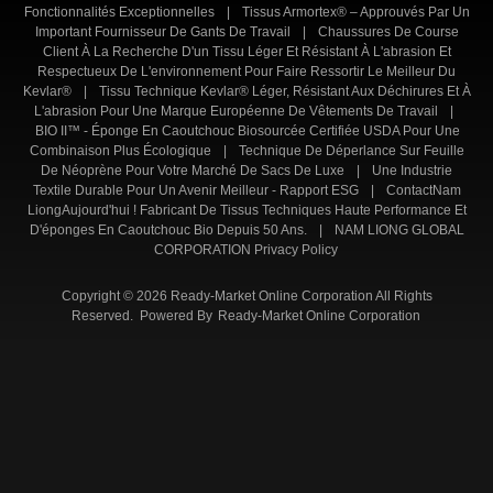
Fonctionnalités Exceptionnelles
|
Tissus Armortex® – Approuvés Par Un
Important Fournisseur De Gants De Travail
|
Chaussures De Course
Client À La Recherche D'un Tissu Léger Et Résistant À L'abrasion Et
Respectueux De L'environnement Pour Faire Ressortir Le Meilleur Du
Kevlar®
|
Tissu Technique Kevlar® Léger, Résistant Aux Déchirures Et À
L'abrasion Pour Une Marque Européenne De Vêtements De Travail
|
BIO II™ - Éponge En Caoutchouc Biosourcée Certifiée USDA Pour Une
Combinaison Plus Écologique
|
Technique De Déperlance Sur Feuille
De Néoprène Pour Votre Marché De Sacs De Luxe
|
Une Industrie
Textile Durable Pour Un Avenir Meilleur - Rapport ESG
|
ContactNam
LiongAujourd'hui ! Fabricant De Tissus Techniques Haute Performance Et
D'éponges En Caoutchouc Bio Depuis 50 Ans.
|
NAM LIONG GLOBAL
CORPORATION Privacy Policy
Copyright © 2026 Ready-Market Online Corporation All Rights
Reserved. Powered By
Ready-Market Online Corporation