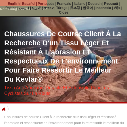
English
|
Español
|
Português
|
Français
|
Italiano
|
Deutsch
|
Русский
|
Polska
|
فارسی
|
العربية
|
עברית
|
Türkçe
|
日本語
|
한국어
|
Indonesia
|
Việt
|
Nam Liong Global Corporation
Close
Chaussures De Course Client À La
Recherche D'un Tissu Léger Et
Résistant À L'abrasion Et
Respectueux De L'environnement
Pour Faire Ressortir Le Meilleur
Du Kevlar®
Tissu Anti-Abrasion, Durable Et Extensible Pour Les
Cyclistes Sur La Route
Chaussures de course Client à la recherche d'un tissu léger et résistant à
l'abrasion et respectueux de l'environnement pour faire ressortir le meilleur du