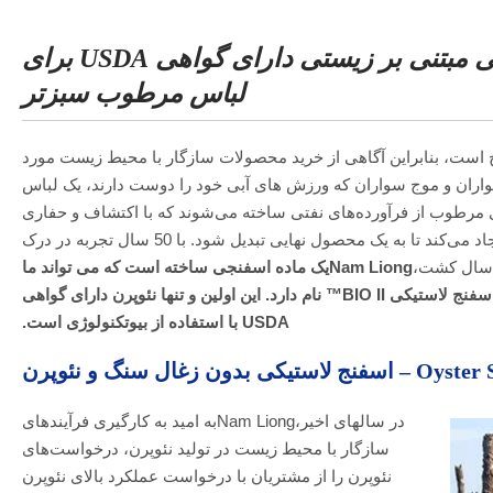
BIO II™ - اسفنج لاستیکی مبتنی بر زیستی دارای گواهی USDA برای
لباس مرطوب سبزتر
 است، بنابراین آگاهی از خرید محصولات سازگار با محیط زیست مورد
ران و موج سواران که ورزش های آبی خود را دوست دارند، یک لباس
طوب از فرآورده‌های نفتی ساخته می‌شوند که با اکتشاف و حفاری
نفت شروع می‌شود و آلودگی و زباله ایجاد می‌کند تا به یک محصول نهایی تبدیل شود. با 50 سال تجربه در درک
 سال کشت،
Nam Liongیک ماده اسفنجی ساخته است که می تواند ما
را از آسیب بیشتر سیاره خود نجات دهد. اسفنج لاستیکی BIO II™ نام دارد. این اولین و تنها نئوپرن دارای گواهی
USDA با استفاده از بیوتکنولوژی است.
زغال سنگ و نئوپرن
در سالهای اخیر،Nam Liongبه امید به کارگیری فرآیندهای
سازگار با محیط زیست در تولید نئوپرن، درخواست‌های
نئوپرن را از مشتریان با درخواست عملکرد بالای نئوپرن