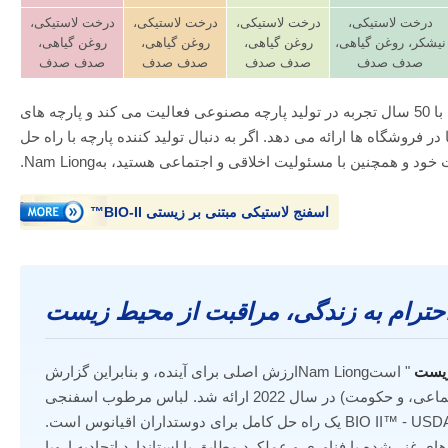
درخت لاستیکی،
درخت لاستیکی،
درخت لاستیکی،
درخت لاستیکی،
نیشکر، روغن گیاهی،
روغن گیاهی،
روغن گیاهی،
روغن گیاهی،
صدف صدف
صدف صدف
صدف صدف
صدف صدف
Nam Liongبه عنوان یک تولید کننده پارچه با 50 سال تجربه در تولید پارچه مصنوعی فعالیت می کند و پارچه های
 فروشگاه ها ارائه می دهد. اگر به دنبال تولید کننده پارچه با راه حل
 و همچنین با مسئولیت اخلاقی و اجتماعی هستید، بهNam Liong.
اسفنج لاستیکی مبتنی بر زیستی BIO-II™
حترام به زندگی، مراقبت از محیط زیست
زیست
" استNam Liongارزش اصلی برای آینده، و بنابراین گزارش
ESG (محیط زیست، عدالت اجتماعی، و حکومت) در سال 2022 ارائه شد. لباس مرطوب اسفنجی
لاستیکی مبتنی بر زیست محیطی BIO II™ - USDA یک راه حل کامل برای دوستداران اقیانوس است.
ارچه‌های غنی‌شده با فناوری و عملکرد مطابق با استاندارد اتحادیه اروپا