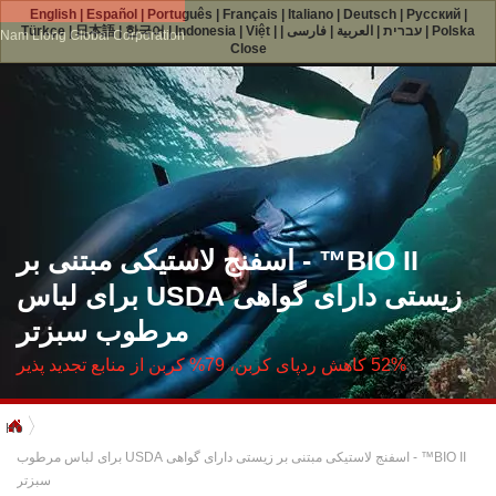
English
|
Español
|
Português
|
Français
|
Italiano
|
Deutsch
|
Русский
|
Polska
|
עברית
|
العربية
|
فارسی
|
|
Việt
|
Indonesia
|
한국어
|
日本語
|
Türkçe
Nam Liong Global Corporation
Close
BIO II™ - اسفنج لاستیکی مبتنی بر
زیستی دارای گواهی USDA برای لباس
مرطوب سبزتر
52% کاهش ردپای کربن، 79% کربن از منابع تجدید پذیر
Home
BIO II™ - اسفنج لاستیکی مبتنی بر زیستی دارای گواهی USDA برای لباس مرطوب
سبزتر