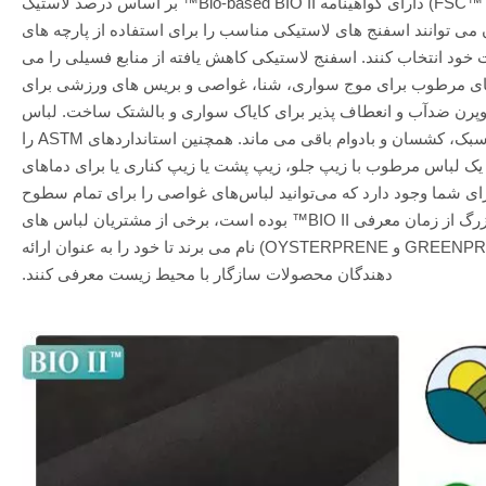
USDA، FSC™ (کد مجوز: FSC™ C181797) دارای گواهینامه Bio-based BIO II™ بر اساس درصد لاستیک
7٪، 65٪ و 30٪. مشتریان می توانند اسفنج های لاستیکی مناسب را برای استفاده از پارچه های
ت خود انتخاب کنند. اسفنج لاستیکی کاهش یافته از منابع فسیلی را می
ای مرطوب برای موج سواری، شنا، غواصی و بریس های ورزشی برای
پرن ضدآب و انعطاف پذیر برای کایاک سواری و بالشتک ساخت. لباس
مرطوب اسفنجی لاستیکی BIO II™ نرم، سبک، کشسان و بادوام باقی می ماند. همچنین استانداردهای ASTM را
یک لباس مرطوب با زیپ جلو، زیپ پشت یا زیپ کناری یا برای دماهای
ای شما وجود دارد که می‌توانید لباس‌های غواصی را برای تمام سطوح
غواصان عرضه کنید. این یک موفقیت بزرگ از زمان معرفی BIO II™ بوده است، برخی از مشتریان لباس های
مرطوب خود را (به عنوان مثال، GREENPRENE و OYSTERPRENE) نام می برند تا خود را به عنوان ارائه
دهندگان محصولات سازگار با محیط زیست معرفی کنند.