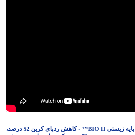
اسفنج دارای گواهی USDA با پایه زیستی BIO II™ - کاهش ردپای کربن 52 درصد،