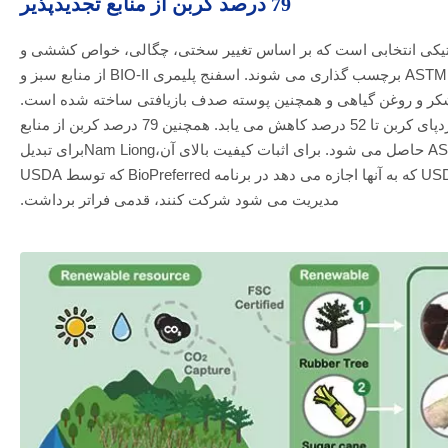
79 درصد کربن از منابع تجدیدپذیر
 لاستیکی انتخابی است که بر اساس تغییر سختی، چگالی، خواص کششی و
پارگی، محتوای لاستیک و تست های ASTM برچسب گذاری می شوند. اسفنج پلیمری BIO-II از منابع سبز و
نیشکر و روغن گیاهی و همچنین پوسته صدف بازیافتی ساخته شده است.
از تهیه مواد خام، ساخت، تا تحویل نهایی، ردپای کربن تا 52 درصد کاهش می یابد. همچنین 79 درصد کربن از منابع
تجدیدپذیر بر اساس استاندارد ASTM-D6866 حاصل می شود. برای اثبات کیفیت بالای آن،Nam Liongبرای تبدیل
شدن به اولین تامین کننده دارای گواهی USDA که به آنها اجازه می دهد در برنامه BioPreferred که توسط USDA
مدیریت می شود شرکت کنند، قدمی فراتر برداشت.