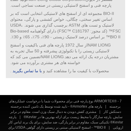
پارچه فنی و اسفنج لاستیکی زیستی در صنعت نساجی است.
BIO-II مجموعه ای از اسفنج های لاستیکی انتخابی است که بر
اساس تغییر سختی، چگالی، خواص کششی و پارگی، محتوای
لاستیک و تست های ASTM برچسب گذاری می شوند. USDA،
FSC™ (کد مجوز: FSC™ C181797) دارای گواهینامه Bio-based
BIO II™ بر اساس درصد لاستیک زیستی - 90٪، 75٪، 65٪ و 30٪.
NAM LIONGاز سال 1972 پارچه های فنی باکیفیت و اسفنج
لاستیکی زیستی را با تکنولوژی پیشرفته و 50 سال تجربه به
مشتریان درجه یک ارائه می دهد.NAM LIONGتضمین می کند که
خواسته های هر مشتری برآورده می شود.
محصولات با کیفیت ما را مشاهده کنید و
با ما تماس بگیرید
.
ARMORTEX® - 7 نوع پارچه فنی برای محصولات شما با درخواست عملکردهای
برجسته
|
پارچه های Armortex® - تایید شده توسط یک تامین کننده برجسته
دستکش کار
|
مشتری کفش دویدن به دنبال سبک وزن است. مقاوم در برابر
سایش. پارچه سازگار با محیط زیست برای ارائه بهترین ها در Kevlar®
|
پارچه
Kevlar® تکنیکی سبک، مقاوم در برابر پارگی، ضد سایش، برای یک برند لباس کار
اروپایی
|
BIO II™ - اسفنج لاستیکی مبتنی بر زیستی دارای گواهی USDA برای