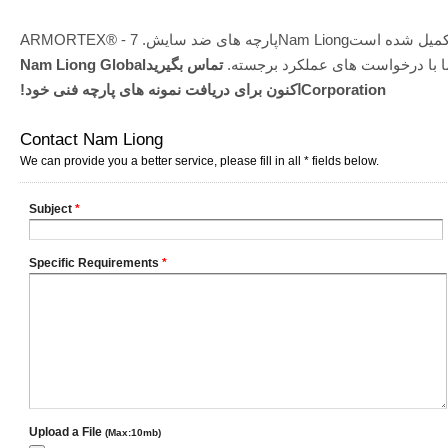
نتایج بازرسی ها یا آزمایشات SGS برای تکمیل شده استNam Liongپارچه های ضد سایش. ARMORTEX® - 7
 با درخواست های عملکرد برجسته.
تماس بگیریدNam Liong Global
Corporationاکنون برای دریافت نمونه های پارچه فنی خود!