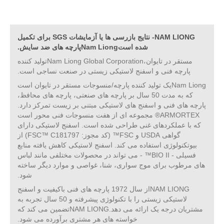
NAM LIONG- نتایج بازرسی ها یا آزمایشات SGS برای تکمیل
شده استNam Liongپارچه های ضد سایش.
مستقر در تایوان،Nam Liong Global Corporationتولید کننده
پارچه فنی و اسفنج لاستیکی زیستی در صنعت نساجی است.
Nam Liongیک تولید کننده پارچه/منسوجات مستقر در تایوان است
که به مدت 50 سال بر پارچه های صنعتی، پارچه های محافظ،
پارچه های فنی و اسفنج های لاستیکی مبتنی بر زیست تمرکز دارد.
ARMORTEX® مجموعه ای از هفت منسوجات فنی محور است
که با عملکردهای غنی طراحی شده است. اسفنج لاستیکی دارای
گواهی USDA و FSC™ (کد مجوز: FSC™ C181797) از
بیوتکنولوژی استفاده می کند. اسفنج لاستیکی کاهش یافته منابع
فسیلی - BIO II™ - می تواند در محصولات مختلفی مانند لباس
های مرطوب برای موج سواری، شنا، غواصی و موارد دیگر ساخته
شود.
NAM LIONGاز سال 1972 پارچه های فنی باکیفیت و اسفنج
لاستیکی زیستی را با تکنولوژی پیشرفته و 50 سال تجربه به
مشتریان درجه یک ارائه می دهد.NAM LIONGتضمین می کند که
خواسته های هر مشتری برآورده می شود.