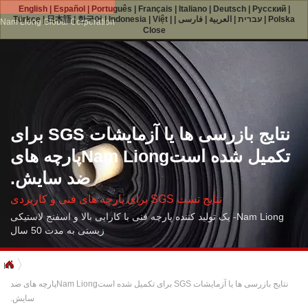
English
|
Español
|
Português
|
Français
|
Italiano
|
Deutsch
|
Русский
|
Polska
|
עברית
|
العربية
|
فارسی
|
|
Việt
|
Indonesia
|
한국어
|
日本語
|
Türkçe
Nam Liong Global Corporation
Close
نتایج بازرسی ها یا آزمایشات SGS برای
تکمیل شده استNam Liongپارچه های
ضد سایش.
نتایج تست SGS برای پارچه های فنی و کاربردی
Nam Liong- یک تولید کننده پارچه فنی با کارایی بالا و اسفنج لاستیکی
زیستی به مدت 50 سال
Home
نتایج بازرسی ها یا آزمایشات SGS برای تکمیل شده استNam Liongپارچه های ضد
سایش.