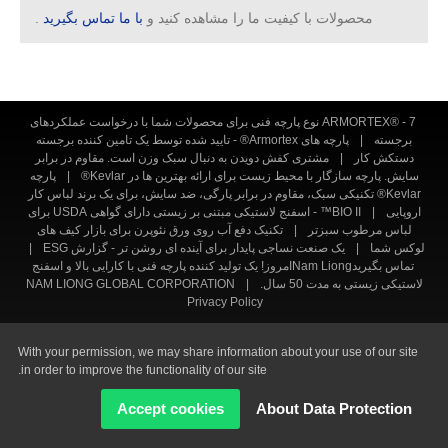
محصولات با کیفیت ما را مشاهده کنید و
با ما تماس بگیرید
.
ARMORTEX® - 7 نوع پارچه فنی برای محصولات شما با درخواست عملکردهای
برجسته
|
پارچه های Armortex® - تایید شده توسط یک تامین کننده برجسته
دستکش کار
|
مشتری کفش دویدن به دنبال سبک وزن است. مقاوم در برابر
سایش. پارچه سازگار با محیط زیست برای ارائه بهترین ها در Kevlar®
|
پارچه
Kevlar® تکنیکی سبک، مقاوم در برابر پارگی، ضد سایش، برای یک برند لباس کار
اروپایی
|
BIO II™ - اسفنج لاستیکی مبتنی بر زیستی دارای گواهی USDA برای
لباس مرطوب سبزتر
|
تکنیک دفع آب روی ورق نئوپرن برای بازار کیف های
لوکس شما
|
یک صنعت نساجی پایدار برای آینده ای روشن تر - گزارش ESG
|
تماس بگیریدNam Liongامروز! یک تولید کننده پارچه فنی با کارایی بالا و اسفنج
لاستیکی زیستی به مدت 50 سال.
|
NAM LIONG GLOBAL CORPORATION
Privacy Policy
Copyright © 2026 Ready-Market Online Corporation All Rights
With your permission, we may share information about your use of our site
Reserved. Powered By
Ready-Market Online Corporation
in order to improve the functionality of our site.
Accept cookies
About Data Protection