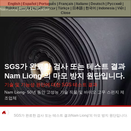
English
|
Español
|
Português
|
Français
|
Italiano
|
Deutsch
|
Русский
|
Polska
|
فارسی
|
العربية
|
עברית
|
Türkçe
|
日本語
|
한국어
|
Indonesia
|
Việt
|
Nam Liong Global Corporation
Close
SGS가 완료한 검사 또는 테스트 결과
Nam Liong'의 마모 방지 원단입니다.
기술 및 기능성 원단에 대한 SGS 테스트 결과
Nam Liong- 50년 동안 고성능 기술 직물 및 바이오 고무 스펀지 제
조업체
SGS가 완료한 검사 또는 테스트 결과Nam Liong'의 마모 방지 원단입니다.