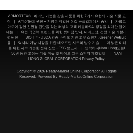
ARMORTEX® - 뛰어난 기능을 갖춘 제품을 위한 7가지 유형의 기술 직물 요
청
|
Armortex® 원단 – 저명한 작업용 장갑 공급업체에서 승인
|
가볍고
마모에 강한 친환경 원단을 찾는 러닝화 고객 케블라®의 장점을 최대한 끌어
내는
|
유럽 ​​작업복 브랜드를 위한 찢어짐 방지, 내마모성, 경량 기술 케블라
® 원단
|
BIO II™ - USDA 인증 바이오 기반 고무 스펀지, Greener Wetsuit
용
|
럭셔리 가방 시장을 위한 네오프렌 시트의 발수 기술
|
더 밝은 미래
를 위한 지속 가능한 섬유 산업 - ESG 보고서
|
연락하다Nam Liong오늘!
50년 동안 고성능 기술 직물 및 바이오 고무 스펀지 제조업체.
|
NAM
LIONG GLOBAL CORPORATION Privacy Policy
Copyright © 2026 Ready-Market Online Corporation All Rights
Reserved. Powered By
Ready-Market Online Corporation