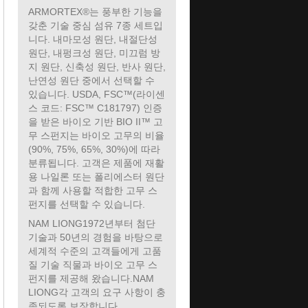
ARMORTEX®는 풍부한 기능을
갖춘 기술 중심 섬유 7종 세트입
니다. 내마모성 원단, 내절단성
원단, 내펑크성 원단, 미끄럼 방
지 원단, 신축성 원단, 반사 원단,
난연성 원단 중에서 선택할 수
있습니다. USDA, FSC™(라이센
스 코드: FSC™ C181797) 인증
을 받은 바이오 기반 BIO II™ 고
무 스펀지는 바이오 고무의 비율
(90%, 75%, 65%, 30%)에 따라
분류됩니다. 고객은 제품에 재활
용 나일론 또는 폴리에스터 원단
과 함께 사용할 적합한 고무 스
펀지를 선택할 수 있습니다.
NAM LIONG1972년부터 첨단
기술과 50년의 경험을 바탕으로
세계적 수준의 고객들에게 고품
질 기술 직물과 바이오 고무 스
펀지를 제공해 왔습니다.NAM
LIONG각 고객의 요구 사항이 충
족되도록 보장합니다.