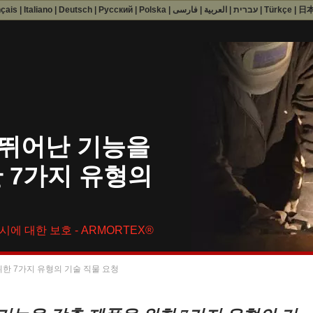
nçais
|
Italiano
|
Deutsch
|
Русский
|
Polska
|
فارسی
|
العربية
|
עברית
|
Türkçe
|
日
- 뛰어난 기능을
 7가지 유형의
시에 대한 보호 - ARMORTEX®
 위한 7가지 유형의 기술 직물 요청