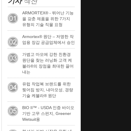
기사
섹션
ARMORTEX® - 뛰어난 기능
을 갖춘 제품을 위한 7가지
유형의 기술 직물 요청
Armortex® 원단 – 저명한 작
업용 장갑 공급업체에서 승인
가볍고 마모에 강한 친환경
원단을 찾는 러닝화 고객 케
블라®의 장점을 최대한 끌어
내는
유럽 ​​작업복 브랜드를 위한
찢어짐 방지, 내마모성, 경량
기술 케블라® 원단
BIO II™ - USDA 인증 바이오
기반 고무 스펀지, Greener
Wetsuit용