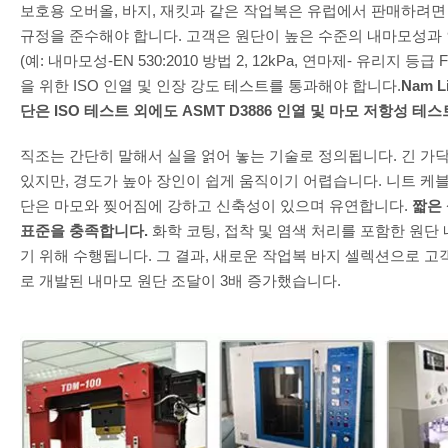
보호용 오버올, 바지, 재킷과 같은 작업복은 유럽에서 판매하려면 
규정을 준수해야 합니다. 고객은 원단이 높은 수준의 내마모성과
(예: 내마모성-EN 530:2010 방법 2, 12kPa, 연마제- 유리지 등급
을 위한 ISO 인열 및 인장 강도 테스트를 통과해야 합니다.
Nam 
단은 ISO 테스트 외에도 ASMT D3886 인열 및 마모 저항성 
직조는 간단히 말해서 실을 얽어 놓는 기술로 정의됩니다. 긴 가
있지만, 경도가 높아 장인이 쉽게 움직이기 어렵습니다. 니트 케블
단은 마모와 찢어짐에 강하고 신축성이 있으며 유연합니다.
짧은 
표준을 충족합니다.
화학 코팅, 접착 및 염색 처리를 포함한 원단
기 위해 수행됩니다. 그 결과, 새로운 작업복 바지 셀렉션으로 고
로 개발된 내마모 원단 조달이 3배 증가했습니다.