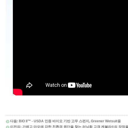
다음:
BIO II™ - USDA 인증 바이오 기반 고무 스펀지, Greener Wetsuit용
이전의:
가볍고 마모에 강한 친환경 원단을 찾는 러닝화 고객 케블라®의 장점