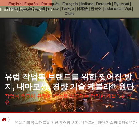
English
|
Español
|
Português
|
Français
|
Italiano
|
Deutsch
|
Русский
|
Polska
|
فارسی
|
العربية
|
עברית
|
Türkçe
|
日本語
|
한국어
|
Indonesia
|
Việt
|
Nam Liong Global Corporation
Close
유럽 ​​작업복 브랜드를 위한 찢어짐 방
지, 내마모성, 경량 기술 케블라® 원단
작업복 원단에 유망한 성능을 제공하는 강력한 케블라® 섬
유
유럽 ​​작업복 브랜드를 위한 찢어짐 방지, 내마모성, 경량 기술 케블라® 원단