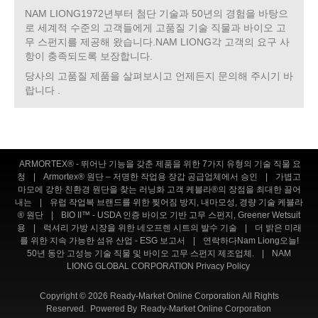
NAM LIONG1972년부터 첨단 기술과 50년의 경험을 바탕으
로 세계적 수준의 고객들에게 고품질 기술 직물과 바이오 고
무 스펀지를 제공해 왔습니다.NAM LIONG각 고객의 요구 사
항이 충족되도록 보장합니다.
당사의 고품질 제품을 살펴보시고 언제든지 문의해 주시기 바
랍니다 .
ARMORTEX® - 뛰어난 기능을 갖춘 제품을 위한 7가지 유형의 기술 직물 요
청
|
Armortex® 원단 – 저명한 작업용 장갑 공급업체에서 승인
|
가볍고
마모에 강한 친환경 원단을 찾는 러닝화 고객 케블라®의 장점을 최대한 끌어
내는
|
유럽 ​​작업복 브랜드를 위한 찢어짐 방지, 내마모성, 경량 기술 케블라
® 원단
|
BIO II™ - USDA 인증 바이오 기반 고무 스펀지, Greener Wetsuit
용
|
럭셔리 가방 시장을 위한 네오프렌 시트의 발수 기술
|
더 밝은 미래
를 위한 지속 가능한 섬유 산업 - ESG 보고서
|
연락하다Nam Liong오늘!
50년 동안 고성능 기술 직물 및 바이오 고무 스펀지 제조업체.
|
NAM
LIONG GLOBAL CORPORATION Privacy Policy
Copyright © 2026 Ready-Market Online Corporation All Rights
Reserved. Powered By
Ready-Market Online Corporation