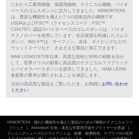
にわたり工業用織物、保護用織物、テクニカル織物、バイオ
ベースのゴムスポンジに注力してきました。ARMORTEX®
は、豊富な機能性を備えた7つの技術志向の織物です。
USDAおよびFSC™（ライセンスコード：FSC™
C181797）認証のバイオベースのゴムスポンジは、バイオ
テクノロジーを使用しています。化石資源を削減したゴムス
ポンジ、BIO II™は、サーフィン、水泳、ダイビングなどの
ウェットスーツなど、さまざまな製品に加工できます。
NAM LIONG1972年以来、高度な技術と50年の経験を活か
して、世界クラスの顧客に高品質のテクニカルファブリック
とバイオラバースポンジを提供してきました。NAM LIONG
各顧客の要求が満たされることを保証します。
当社の高品質な製品をご覧いただき、お気軽に
お問い合わせ
ください
。
ARMORTEX® - 優れた機能性を備えた製品のための7種類のテクニカルファ
ブリック
|
Armortex® 生地 – 著名な作業用手袋サプライヤーが承認
|
ランニングシューズのクライアントは、軽量、耐摩耗性、ケブラー®の長所
を引き出す環境に優しい生地を求めています。
|
ヨーロッパの作業服ブ