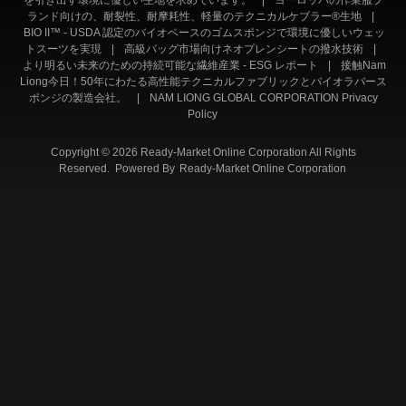
ランド向けの、耐裂性、耐摩耗性、軽量のテクニカルケブラー®生地
|
BIO II™ - USDA 認定のバイオベースのゴムスポンジで環境に優しいウェッ
トスーツを実現
|
高級バッグ市場向けネオプレンシートの撥水技術
|
より明るい未来のための持続可能な繊維産業 - ESG レポート
|
接触Nam
Liong今日！50年にわたる高性能テクニカルファブリックとバイオラバース
ポンジの製造会社。
|
NAM LIONG GLOBAL CORPORATION Privacy
Policy
Copyright © 2026 Ready-Market Online Corporation All Rights
Reserved. Powered By
Ready-Market Online Corporation