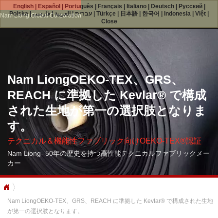
English
|
Español
|
Português
|
Français
|
Italiano
|
Deutsch
|
Русский
|
Polska
|
فارسی
|
العربية
|
עברית
|
Türkçe
|
日本語
|
한국어
|
Indonesia
|
Việt
|
Nam Liong Global Corporation
Close
Nam LiongOEKO-TEX、GRS、
REACH に準拠した Kevlar® で構成
された生地が第一の選択肢となりま
す。
テクニカル＆機能性ファブリック向けOEKO-TEX®認証
Nam Liong- 50年の歴史を持つ高性能テクニカルファブリックメー
カー
Nam LiongOEKO-TEX、GRS、REACH に準拠した Kevlar® で構成された生地
が第一の選択肢となります。