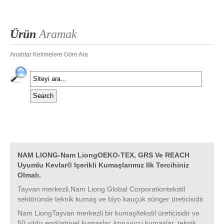
Ürün
Aramak
Anahtar Kelimelere Göre Ara
NAM LIONG-Nam LiongOEKO-TEX, GRS Ve REACH
Uyumlu Kevlar® Içerikli Kumaşlarımız Ilk Tercihiniz
Olmalı.
Tayvan merkezli,Nam Liong Global Corporationtekstil
sektöründe teknik kumaş ve biyo kauçuk sünger üreticisidir.
Nam LiongTayvan merkezli bir kumaş/tekstil üreticisidir ve
50 yıldır endüstriyel kumaşlar, koruyucu kumaşlar, teknik