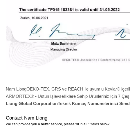
Nam LiongOEKO-TEX, GRS ve REACH ile uyumlu Kevlar® içerikli ku
ARMORTEX® - Üstün İşlevselliklere Sahip Ürünleriniz İçin 7 Çeşit
Liong Global CorporationTeknik Kumaş Numunelerinizi Şimdi