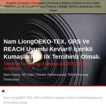
English
|
Español
|
Português
|
Français
|
Italiano
|
Deutsch
|
Русский
|
Polska
|
فارسی
|
العربية
|
עברית
|
Türkçe
|
日本語
|
한국어
|
Indonesia
|
Việt
|
Nam Liong Global Corporation
Close
Nam LiongOEKO-TEX, GRS Ve
REACH Uyumlu Kevlar® Içerikli
Kumaşlarımız Ilk Tercihiniz Olmalı.
Teknik Ve Fonksiyonel Kumaşlar Için OEKO-TEX®
Sertifikası
Nam Liong- 50 Yıldır Yüksek Performanslı Teknik Kumaş
Üreticisiyiz
Nam LiongOEKO-TEX, GRS ve REACH uyumlu Kevlar® içerikli kumaşlarımız
ilk tercihiniz olmalı.