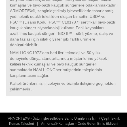
kumaşlar ve biyo-bazlı kauçuk süngerlere odaklanmaktadır.
ARMORTEX®, zenginleştirilmiş işlevselliklerle tasarlanmış
yedi teknik odaklı tekstilden oluşan bir settir. USDA ve
FSC™ (Lisans Kodu: FSC™ C181797) sertifikalı biyo-bazlı
kauçuk sünger biyoteknoloji kullanır. Fosil kaynakları
azaltılmış kauçuk sünger - BIO II™ - sörf, yüzme, dalış ve
daha fazlası için ıslak giysiler gibi farklı ürünlere
dönüştürülebilir.
NAM LIONG1972'den beri ileri teknoloji ve 50 yıllık
deneyimle dünya standartlarında müşterilerine yüksek
kaliteli teknik kumaşlar ve biyo kauçuk süngerler
sunmaktadır.NAM LIONGher müşterinin taleplerinin
karşılanmasını sağlar.
Kaliteli ürünlerimizi inceleyin ve bizimle iletişime geçmekten
çekinmeyin .
ARMORTEX® - Üstün İşlevselliklere Sahip Ürünleriniz İçin 7 Çeşit Teknik
Kumaş Talepleri
|
Armortex® Kumaşları – Önde Gelen Bir İş Eldiveni