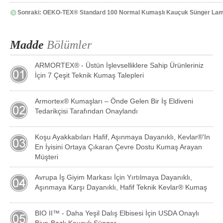
Sonraki:
OEKO-TEX® Standard 100 Normal Kumaşlı Kauçuk Sünger Lamin
Madde
Bölümler
ARMORTEX® - Üstün İşlevselliklere Sahip Ürünleriniz
İçin 7 Çeşit Teknik Kumaş Talepleri
Armortex® Kumaşları – Önde Gelen Bir İş Eldiveni
Tedarikçisi Tarafından Onaylandı
Koşu Ayakkabıları Hafif, Aşınmaya Dayanıklı, Kevlar®'ın
En İyisini Ortaya Çıkaran Çevre Dostu Kumaş Arayan
Müşteri
Avrupa İş Giyim Markası İçin Yırtılmaya Dayanıklı,
Aşınmaya Karşı Dayanıklı, Hafif Teknik Kevlar® Kumaş
BIO II™ - Daha Yeşil Dalış Elbisesi İçin USDA Onaylı
Biyo-Bazlı Kauçuk Sünger