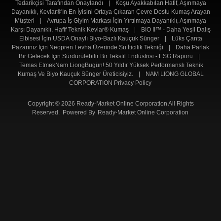
Tedarikçisi Tarafından Onaylandı
|
Koşu Ayakkabıları Hafif, Aşınmaya
Dayanıklı, Kevlar®'ın En İyisini Ortaya Çıkaran Çevre Dostu Kumaş Arayan
Müşteri
|
Avrupa İş Giyim Markası İçin Yırtılmaya Dayanıklı, Aşınmaya
Karşı Dayanıklı, Hafif Teknik Kevlar® Kumaş
|
BIO II™ - Daha Yeşil Dalış
Elbisesi İçin USDA Onaylı Biyo-Bazlı Kauçuk Sünger
|
Lüks Çanta
Pazarınız İçin Neopren Levha Üzerinde Su İticilik Tekniği
|
Daha Parlak
Bir Gelecek İçin Sürdürülebilir Bir Tekstil Endüstrisi - ESG Raporu
|
Temas EtmekNam LiongBugün! 50 Yıldır Yüksek Performanslı Teknik
Kumaş Ve Biyo Kauçuk Sünger Üreticisiyiz.
|
NAM LIONG GLOBAL
CORPORATION Privacy Policy
Copyright © 2026 Ready-Market Online Corporation All Rights
Reserved. Powered By
Ready-Market Online Corporation