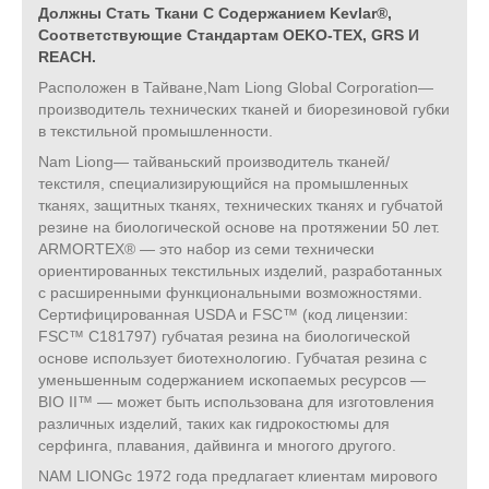
Должны Стать Ткани С Содержанием Kevlar®,
Соответствующие Стандартам OEKO-TEX, GRS И
REACH.
Расположен в Тайване,Nam Liong Global Corporation—
производитель технических тканей и биорезиновой губки
в текстильной промышленности.
Nam Liong— тайваньский производитель тканей/
текстиля, специализирующийся на промышленных
тканях, защитных тканях, технических тканях и губчатой ​​
резине на биологической основе на протяжении 50 лет.
ARMORTEX® — это набор из семи технически
ориентированных текстильных изделий, разработанных
с расширенными функциональными возможностями.
Сертифицированная USDA и FSC™ (код лицензии:
FSC™ C181797) губчатая резина на биологической
основе использует биотехнологию. Губчатая резина с
уменьшенным содержанием ископаемых ресурсов —
BIO II™ — может быть использована для изготовления
различных изделий, таких как гидрокостюмы для
серфинга, плавания, дайвинга и многого другого.
NAM LIONGс 1972 года предлагает клиентам мирового