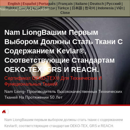
English
|
Español
|
Português
|
Français
|
Italiano
|
Deutsch
|
Русский
|
Polska
|
فارسی
|
العربية
|
עברית
|
Türkçe
|
日本語
|
한국어
|
Indonesia
|
Việt
|
Nam Liong Global Corporation
Close
Nam LiongВашим Первым
Выбором Должны Стать Ткани С
Содержанием Kevlar®,
Соответствующие Стандартам
OEKO-TEX, GRS И REACH.
Сертификат OEKO-TEX® Для Технических И
Функциональных Тканей
Nam Liong- Производитель Высококачественных Технических
Тканей На Протяжении 50 Лет
Nam LiongВашим первым выбором должны стать ткани с содержанием
Kevlar®, соответствующие стандартам OEKO-TEX, GRS и REACH.