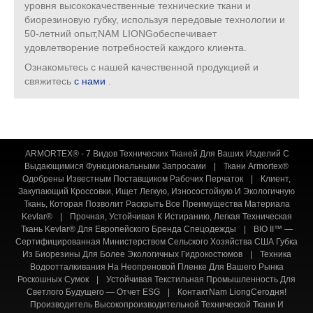
уровня высококачественные технические ткани и
биорезиновую губку, используя передовые технологии и
50-летний опыт,NAM LIONGобеспечивает
удовлетворение потребностей каждого клиента.
Ознакомьтесь с нашей качественной продукцией и
свяжитесь
с нами
.
ARMORTEX® - 7 Видов Технических Тканей Для Ваших Изделий С
Выдающимися Функциональными Запросами
|
Ткани Armortex®
Одобрены Известным Поставщиком Рабочих Перчаток
|
Клиент,
Закупающий Кроссовки, Ищет Легкую, Износостойкую И Экологичную
Ткань, Которая Позволит Раскрыть Все Преимущества Материала
Kevlar®
|
Прочная, Устойчивая К Истиранию, Легкая Техническая
Ткань Kevlar® Для Европейского Бренда Спецодежды
|
BIO II™ —
Сертифицированная Министерством Сельского Хозяйства США Губка
Из Биорезины Для Более Экологичных Гидрокостюмов
|
Техника
Водоотталкивания На Неопреновой Пленке Для Вашего Рынка
Роскошных Сумок
|
Устойчивая Текстильная Промышленность Для
Светлого Будущего — Отчет ESG
|
КонтактNam LiongСегодня!
Производитель Высокопроизводительной Технической Ткани И